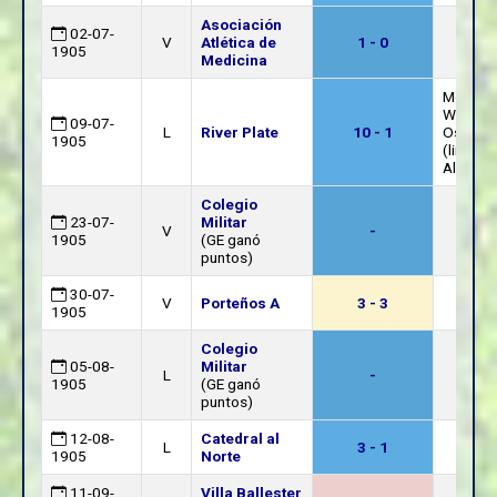
Asociación
02-07-
V
Atlética de
1 - 0
1905
Medicina
Mongan
William
09-07-
L
River Plate
10 - 1
Osborn
1905
(linesma
Alon)
Colegio
23-07-
Militar
V
-
1905
(GE ganó
puntos)
30-07-
V
Porteños A
3 - 3
1905
Colegio
05-08-
Militar
L
-
1905
(GE ganó
puntos)
12-08-
Catedral al
L
3 - 1
1905
Norte
11-09-
Villa Ballester