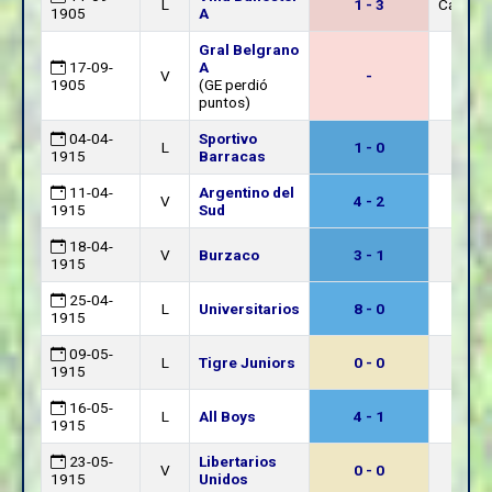
L
1 - 3
Campbell
1905
A
Gral Belgrano
17-09-
A
V
-
1905
(GE perdió
puntos)
04-04-
Sportivo
L
1 - 0
1915
Barracas
11-04-
Argentino del
V
4 - 2
1915
Sud
18-04-
V
Burzaco
3 - 1
1915
25-04-
L
Universitarios
8 - 0
1915
09-05-
L
Tigre Juniors
0 - 0
1915
16-05-
L
All Boys
4 - 1
1915
23-05-
Libertarios
V
0 - 0
1915
Unidos