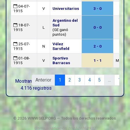
04-07-
V
Universitarios
3 - 0
1915
Argentino del
18-07-
Sud
L
0 - 0
1915
(GE ganó
puntos)
25-07-
Vélez
N
2 - 0
1915
Sarsfield
01-08-
Sportivo
V
1 - 1
Moretti
1915
Barracas
Anterior
1
2
3
4
5
…
165
Mostrando 1 a 25 de
4.116 registros
© 2026 WWW.GELP.ORG — Todos los derechos reservados.
Última modificación: 20-07-2026 09:11