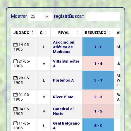
Mostrar
registros
Buscar:
JUGADO
C
RIVAL
RESULTADO
ARBIT
Asociación
14-05-
L
Atlética de
1 - 0
Shelden
1905
Medicina
21-05-
Villa Ballester
V
1 - 4
Janeles,
1905
A
Mongan
28-05-
L
Porteños A
5 - 1
William
1905
Osborn
01-06-
Ratto, L
V
River Plate
2 - 3
1905
B.
04-06-
Catedral al
V
1 - 5
1905
Norte
11-06-
Gral Belgrano
L
8 - 0
1905
A