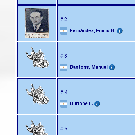
# 2
Fernández, Emilio G.
# 3
Bastons, Manuel
# 4
Durione L.
# 5